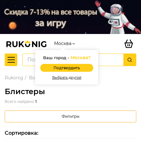
Москва
Москва
?
Ваш город -
Подтвердить
Rukonig
Воски
Блистеры
Выбрать другой
Блистеры
Всего найдено
1
Фильтры
Сортировка: