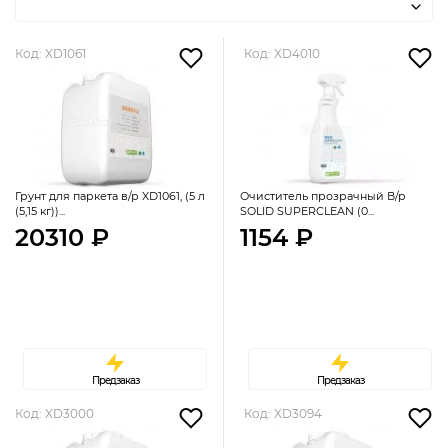
Код: XD1061
Код: XD4010
Грунт для паркета в/р XD1061, (5 л
Очиститель прозрачный В/р
(5,15 кг))...
SOLID SUPERCLEAN (0...
20310 ₽
1154 ₽
Предзаказ
Предзаказ
Код: XD3000
Код: XD3094