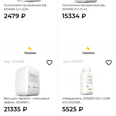
Очиститель прозрачный в/р,
Очиститель прозрачный в/р,
XD4020 (2 л (2,34...
XD4050 (5 л (5 кг)...
2479 ₽
15334 ₽
Предзаказ
Предзаказ
Код: XD4060
Код: XD5200
Воск для паркета – глянцевый
Отвердитель, XD5200 (0,5 л (0,58
эффект, XD4060 (...
кг)) SOLID2K...
21335 ₽
5525 ₽