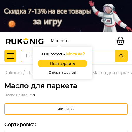
Москва
Москва
?
Ваш город -
Подтвердить
Rukonig
Лакокрасочные материалы
Масло для паркет
Выбрать другой
Масло для паркета
Всего найдено
9
Фильтры
Сортировка: