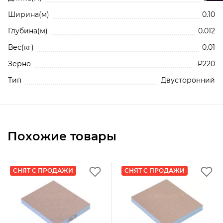
Ширина(м)
0.10
Глубина(м)
0.012
Вес(кг)
0.01
Зерно
P220
Тип
Двусторонний
Нажимая кнопку, вы соглашаетесь с
Политико
конфиденциальности и обработки
персональных данных
Похожие товары
Добавить отзыв
СНЯТ С ПРОДАЖИ
СНЯТ С ПРОДАЖИ
Отзывы о Шлифовальная губка SUNPLUS (2-х ст.) P220
SPONGE.SGI 2SIDES.P220
Будьте первым!