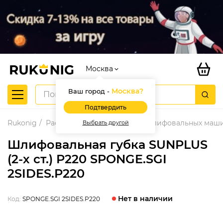
Москва
Москва
?
Ваш город -
Подтвердить
Rukonig
Расходные материалы для шлифовальных маш
Выбрать другой
Шлифовальная губка SUNPLUS
(2-х ст.) P220 SPONGE.SGI
2SIDES.P220
Нет в наличии
Код:
SPONGE.SGI 2SIDES.P220