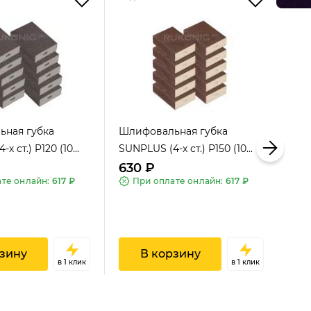
Добавить отзыв
ная губка
Шлифовальная губка
Шли
х ст.) P120 (10...
SUNPLUS (4-х ст.) P150 (10...
SUN
630 ₽
63
ате онлайн:
617 ₽
При оплате онлайн:
617 ₽
зину
В корзину
в 1 клик
в 1 клик
SUNPLUS SPONGE
SUNPLUS SPONGE