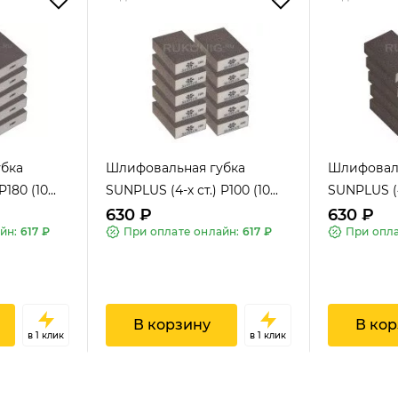
бка
Шлифовальная губка
Шлифоваль
180 (10...
SUNPLUS (4-х ст.) P100 (10...
SUNPLUS (4-
630 ₽
630 ₽
айн:
617 ₽
При оплате онлайн:
617 ₽
При опл
В корзину
В кор
в 1 клик
в 1 клик
US SPONGE
SUNPLUS SPONGE