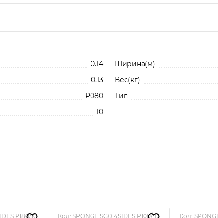
80 (10 шт.) SPONGE.SGO 4SIDES.P80/10
До
0.14
Ширина(м)
0.13
Вес(кг)
P080
Тип
10
IDES.P180/10
Код: SPONGE.SGO 4SIDES.P100/10
Код: SPONGE