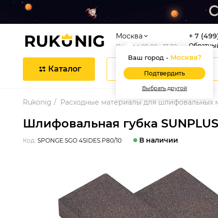
Москва
+ 7 (499
Обратны
Пн-Пт с 09:00 - 17:30
Москва
?
Ваш город -
Каталог
Подтвердить
Выбрать другой
Rukonig
Расходные материалы для шлифовальных
Шлифовальная губка SUNPLUS (4
В наличии
Код:
SPONGE.SGO 4SIDES.P80/10