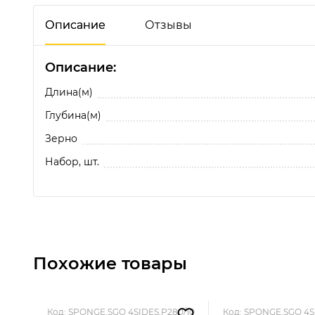
Описание
Отзывы
Описание:
Отзывы о Шлифовальная губка SUNPLUS (4-х ст.) P0
Будьте первым!
Длина(м)
Глубина(м)
Зерно
Набор, шт.
Похожие товары
Код: SPONGE.SGO 4SIDES.P280/10
Код: SPONGE.SGO 4S