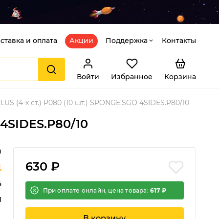
ставка и оплата
Акции
Поддержка
Контакты
Войти
Избранное
Корзина
S (4-х ст.) P080 (10 шт.) SPONGE.SGO 4SIDES.P80/10
 4SIDES.P80/10
й
630 ₽
E
4
При оплате онлайн, цена товара:
617 ₽
1
В корзину