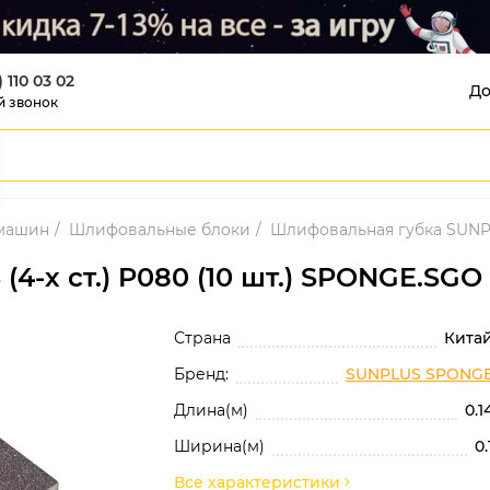
) 110 03 02
До
й звонок
 машин
Шлифовальные блоки
Шлифовальная губка SUNPLU
-х ст.) P080 (10 шт.) SPONGE.SGO
Страна
Кита
Бренд:
SUNPLUS SPONG
Длина(м)
0.1
Ширина(м)
0.
Все характеристики