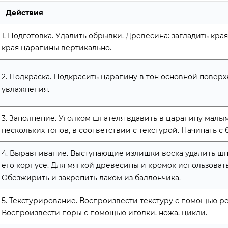
Действия
1. Подготовка. Удалить обрывки. Древесина: загладить кра
края царапины вертикально.
2. Подкраска. Подкрасить царапину в тон основной поверх
увлажнения.
раняем скол на двери с
алами Konig (6 из 6)
3. Заполнение. Уголком шпателя вдавить в царапину мал
нескольких тонов, в соответствии с текстурой. Начинать с 
4. Выравнивание. Выступающие излишки воска удалить шп
его корпусе. Для мягкой древесины и кромок использоват
Обезжирить и закрепить лаком из баллончика.
5. Текстурирование. Воспроизвести текстуру с помощью 
Воспроизвести поры с помощью иголки, ножа, цикли.