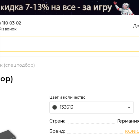
) 110 03 02
До
й звонок
к (спецподбор)
ор)
Цвет и количество:
133613
Страна
Германи
Бренд:
KONI