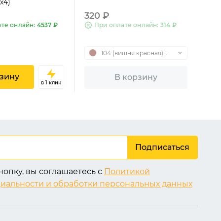
х4)
320 ₽
При оплате онлайн:
314 ₽
ате онлайн:
4537 ₽
104 (вишня красная)
SWB
зину
В корзину
в 1 клик
KONIG
Бренд:
KONIG
Производитель:
Германия
Подписаться
опку, вы соглашаетесь с
Политикой
иальности и обработки персональных данных