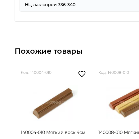
НЦ лак-спреи 336-340
Похожие товары
Код: 140004-010
Код: 140008-010
140004-010 Мягкий воск 4см
140008-010 Мягки