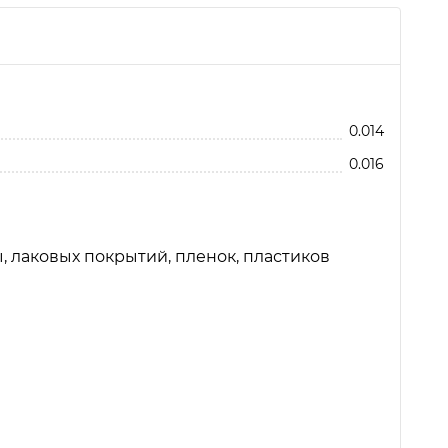
бавить отзыв
0.014
0.016
, лаковых покрытий, пленок, пластиков
ели
13. Ремонт повреждения на
Нажимая кнопку, вы соглашаетесь с
Политикой
ig (König)
мебели мягкими восками
конфиденциальности и обработки
Konig (König)
персональных данных