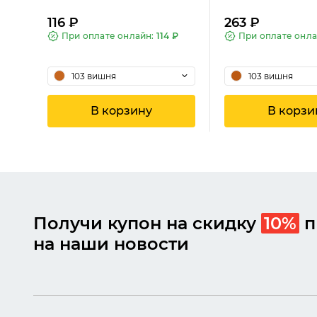
116 ₽
263 ₽
При оплате онлайн:
114 ₽
При оплате онл
103 вишня
103 вишня
В корзину
В корзи
KONIG
Получи купон на скидку
10%
п
на наши новости