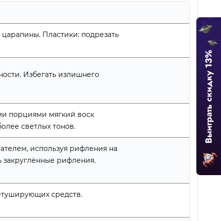
Добавить отзыв
я царапины. Пластики: подрезать
ности. Избегать излишнего
ыми порциями мягкий воск
более светлых тонов.
ателем, используя рифления на
ь закруглённые рифления.
ретуширующих средств.