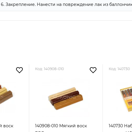
6. Закрепление. Нанести на повреждение лак из баллончик
Код: 140908-010
Код: 140730
й воск
140908-010 Мягкий воск
140730 На