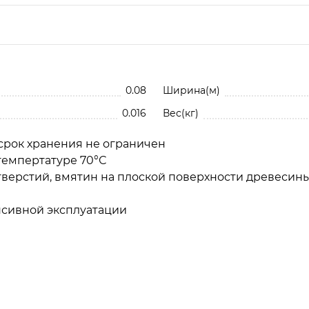
До
0.08
Ширина(м)
0.016
Вес(кг)
срок хранения не ограничен
темпертатуре 70°С
тверстий, вмятин на плоской поверхности древесины
нсивной эксплуатации
ставрация мебели
20. Реставрация меб
и руками с материалами
мягкими восками Kon