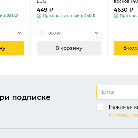
EGG
восков (40
449 ₽
4630 ₽
айн:
258 ₽
При оплате онлайн:
440 ₽
При опл
1000 W
В кор
ну
В корзину
KONIG
KONIG
ри подписке
Нажимая кн
конфиденц