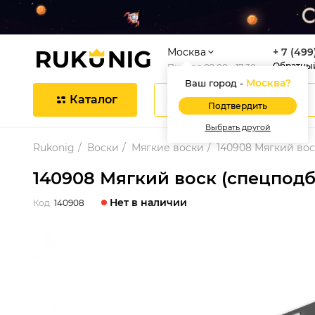
Москва
+ 7 (499
Обратны
Пн-Пт с 09:00 - 17:30
Москва
?
Ваш город -
Каталог
Подтвердить
Выбрать другой
Rukonig
Воски
Мягкие воски
140908 Мягкий вос
140908 Мягкий воск (спецподб
Нет в наличии
Код:
140908