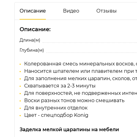
Описание
Видео
Отзывы
Описание:
Отзывы о 140908 Мягкий воск (спецподбор)
Будьте первым!
Длина(м)
Глубина(м)
Колерованная смесь минеральных восков, 
Наносится шпателем или плавителем при 
Для заполнения мелких царапин, сколов, о
Схватывается за 2-3 минуты
Для поверхностей, не подверженных инте
Воски разных тонов можно смешивать
04. Устраняем скол на фасаде
30. Ре
Для внутренних отделок
за 10 секунд. Мягкие воски
своим
Цвет - спецподбор Konig
Konig (König)
König
Заделка мелкой царапины на мебели