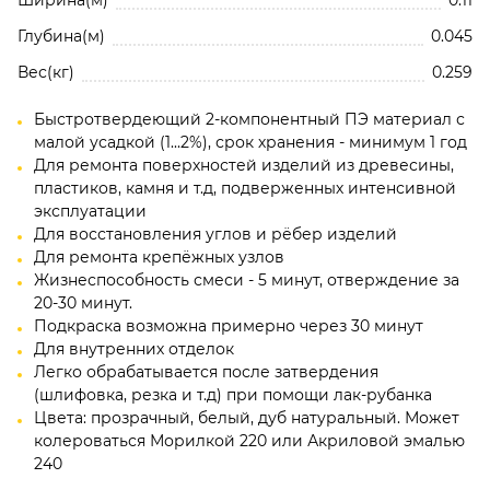
Глубина(м)
0.045
Вес(кг)
0.259
Быстротвердеющий 2-компонентный ПЭ материал с
малой усадкой (1...2%), срок хранения - минимум 1 год
Для ремонта поверхностей изделий из древесины,
Нажимая кнопку, вы соглашаетесь с
Политико
пластиков, камня и т.д, подверженных интенсивной
эксплуатации
конфиденциальности и обработки
Для восстановления углов и рёбер изделий
персональных данных
Для ремонта крепёжных узлов
Жизнеспособность смеси - 5 минут, отверждение за
Добавить отзыв
20-30 минут.
Подкраска возможна примерно через 30 минут
10. Konig: Реставрация поверхности из алюминия
Для внутренних отделок
Отзывы о 152015-057 Шпатлевка ПЭ, древесная, 150г
Легко обрабатывается после затвердения
Будьте первым!
(шлифовка, резка и т.д) при помощи лак-рубанка
Цвета: прозрачный, белый, дуб натуральный. Может
колероваться Морилкой 220 или Акриловой эмалью
240