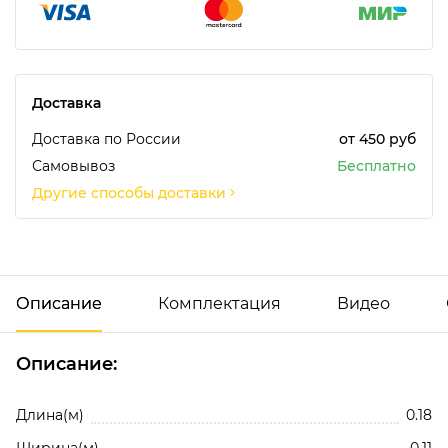
Доставка
Доставка по России
от 450 руб
Самовывоз
Бесплатно
Другие способы доставки
Описание
Комплектация
Видео
Описание:
Добавить отзыв
152015-057 Шпатлевка ПЭ, древесная, 150г
Длина(м)
0.18
Ширина(м)
0.11