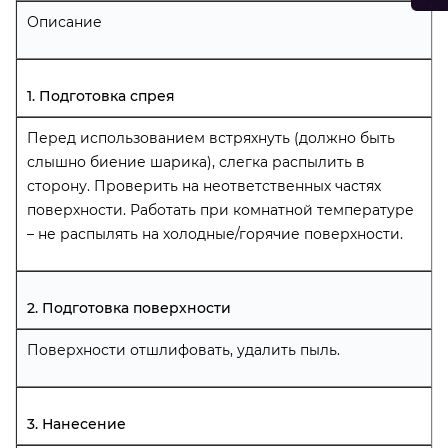
Описание
3.
ЛИГА/НЦ лак-спрей (40
3.
Шелковисто-глянцевый
мл)
Артикул:
339300
1. Подготовка спрея
Артикул:
NC-5-40
Блеск:
35-40%
Блеск:
40%
Перед использованием встряхнуть (должно быть
слышно биение шарика), слегка распылить в
сторону. Проверить на неответственных частях
4.
Глянцевый
4.
Аналог «55-65%»
поверхности. Работать при комнатной температуре
Артикул:
340300
отсутствует
– не распылять на холодные/горячие поверхности.
Блеск:
55-65%
29. Ремонт столешницы своими руками с
материалами König
2. Подготовка поверхности
Соотношение акрилового лака в %:
Поверхности отшлифовать, удалить пыль.
ЛИГА/Акриловый лак
АКРИЛОВЫЕ ЛАКИ KONIG
спрей (400 мл)
3. Нанесение
0.
ЛИГА/Акриловый лак-