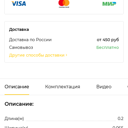
Доставка
Доставка по России
от 450 руб
Самовывоз
Бесплатно
Другие способы доставки
Описание
Комплектация
Видео
Описание:
Лаки для реставрации мебели (спрей)
Добавить отзыв
338300 НЦ лак-спрей шелковисто-матовый (400 мл)
Длина(м)
0.2
Ширина(м)
0.065