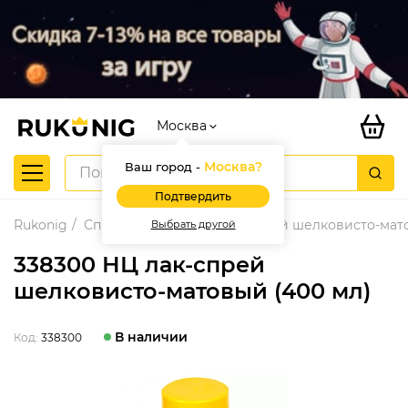
Москва
Москва
?
Ваш город -
Подтвердить
Rukonig
Спреи
338300 НЦ лак-спрей шелковисто-мато
Выбрать другой
338300 НЦ лак-спрей
шелковисто-матовый (400 мл)
В наличии
Код:
338300