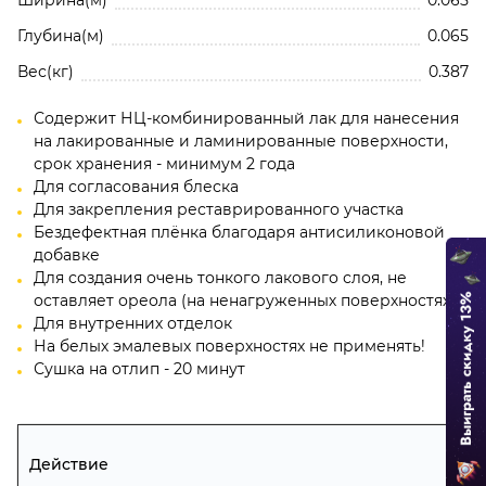
Соотношение лака в %:
Глубина(м)
0.065
НЦ лаки KONIG
НЦ лак-спрей Лига (400
Вес(кг)
0.387
0.
ЛИГА/НЦ лак-спрей (40
0.
Глубоко-матовый
Содержит НЦ-комбинированный лак для нанесения
мл)
на лакированные и ламинированные поверхности,
Артикул:
336300
Артикул:
NC-5-40
срок хранения - минимум 2 года
Блеск:
3-4%
Блеск:
5%
Нажимая кнопку, вы соглашаетесь с
Политико
Для согласования блеска
Для закрепления реставрированного участка
конфиденциальности и обработки
Бездефектная плёнка благодаря антисиликоновой
персональных данных
1.
ЛИГА/НЦ лак-спрей (40
добавке
1.
Матовый
Для создания очень тонкого лакового слоя, не
мл)
Артикул:
337300
Добавить отзыв
оставляет ореола (на ненагруженных поверхностях)
Артикул:
NC-5-40
Блеск:
10-13%
Для внутренних отделок
Блеск:
10%
2. Ремонт большого скола на мебели с материала
На белых эмалевых поверхностях не применять!
Konig (2 из 6)
Отзывы о 338300 НЦ лак-спрей шелковисто-матовый (4
Сушка на отлип - 20 минут
мл)
2.
ЛИГА/НЦ лак-спрей (40
2.
Шелковисто-матовый
Будьте первым!
мл)
Артикул:
338300
Артикул:
NC-5-40
Блеск:
Действие
19-21%
Блеск:
20%