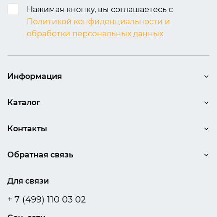
Нажимая кнопку, вы соглашаетесь с
7.
ЛИГА/Акриловый лак-
Политикой конфиденциальности и
7.
Высокий глянец
спрей (400 мл
обработки персональных данных
Артикул:
347300
Артикул:
Acr-0-80
Блеск:
более 75%
Блеск:
80%
Обзор безореольных лаков-спреев Konig (König)
Информация
8.
Суперглянцевый
8.
Аналог «более 85%»
Артикул:
353000-240
отсутствует
Каталог
Блеск:
более 85%
Контакты
Обратная связь
Для связи
+ 7 (499) 110 03 02