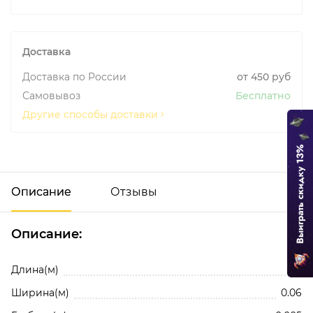
Доставка
Доставка по России
от 450 руб
Самовывоз
Бесплатно
Другие способы доставки
Описание
Отзывы
Описание:
Отзывы о 609003 Скотч-брайт
Будьте первым!
Длина(м)
0.1
Ширина(м)
0.06