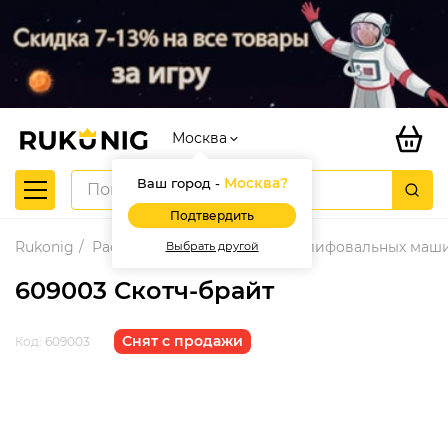
Москва
Москва
?
Ваш город -
Подтвердить
Rukonig
Расходные материалы для шлифовальных маш
Выбрать другой
609003 Скотч-брайт
Снят с продажи
Код:
609003