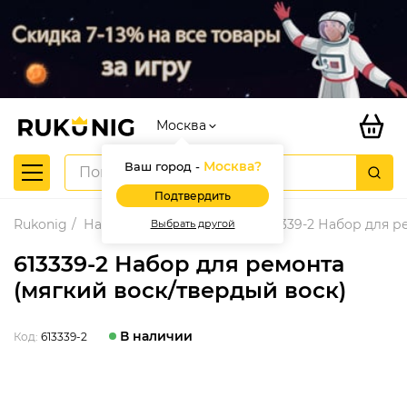
Москва
Москва
?
Ваш город -
Подтвердить
Rukonig
Наборы восков в кейсе
613339-2 Набор для р
Выбрать другой
613339-2 Набор для ремонта
(мягкий воск/твердый воск)
В наличии
Код:
613339-2