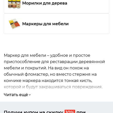
Морилки для дерева
Маркеры для мебели
Маркер для мебели
– удобное и простое
приспособление для реставрации деревянной
мебели и покрытий. На вид он похож на
обычный фломастер, но вместо стержня на
кончике маркера находится тонкая кисть,
которой и будут закрашиваться повреждения.
Глубокие царапины одним лишь маркером не
Читать ещё
убрать. Придется воспользоваться мебельным
воском. Маркер же станет завершающим этапом,
- им нужно будет залакировать
Получи купон на скидку
10%
при