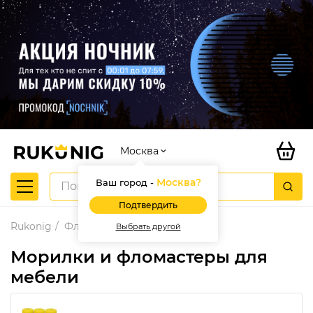
Москва
Москва
?
Ваш город -
Подтвердить
Rukonig
Фломастеры
Выбрать другой
Морилки и фломастеры для
мебели