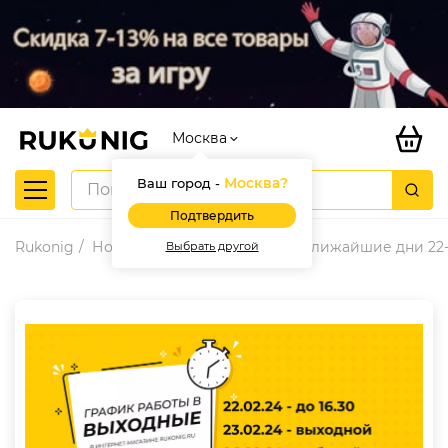
Москва
Москва
?
Ваш город -
Подтвердить
Rukonig
Новости
График работы в ближайшие дни 22-
Выбрать другой