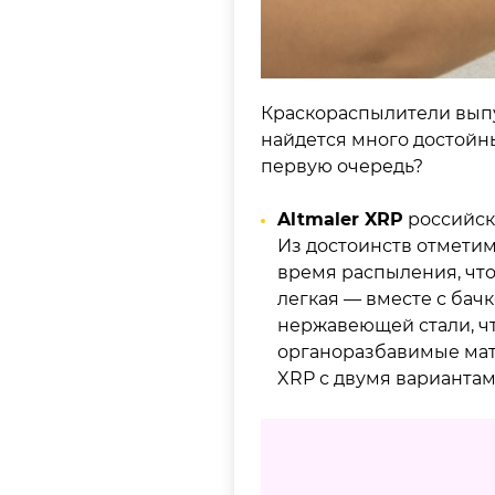
Краскораспылители выпу
найдется много достойн
первую очередь?
Altmaler XRP
российск
Из достоинств отмети
время распыления, что
легкая — вместе с бач
нержавеющей стали, чт
органоразбавимые мате
XRP с двумя вариантами 