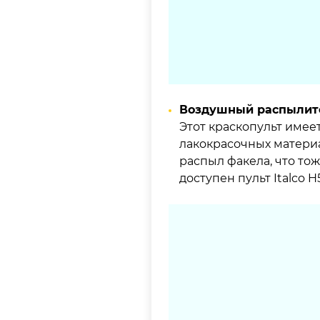
Воздушный распылите
Этот краскопульт имеет
лакокрасочных материа
распыл факела, что то
доступен пульт Italco H