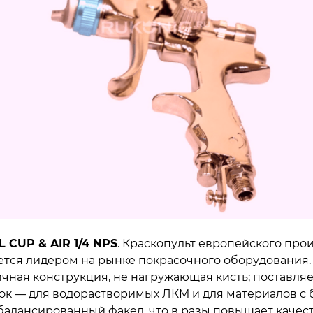
L CUP & AIR 1/4 NPS
. Краскопульт европейского про
ается лидером на рынке покрасочного оборудования.
чная конструкция, не нагружающая кисть; поставляе
ок — для водорастворимых ЛКМ и для материалов 
 сбалансированный факел, что в разы повышает качес