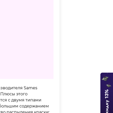
изводителя Sames
 Плюсы этого
тся с двумя типами
с большим содержанием
тво распыления краски;