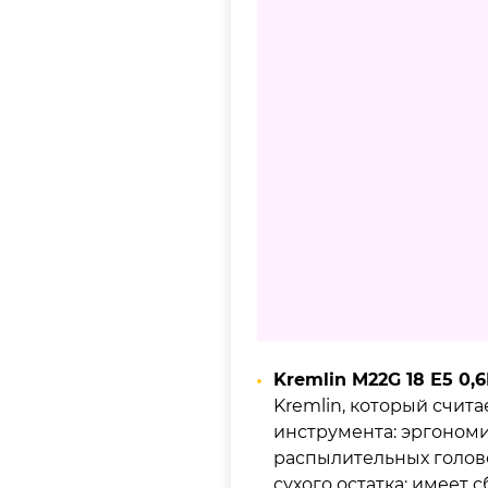
Kremlin M22G 18 Е5
0,6
Kremlin, который счит
инструмента: эргономи
распылительных голов
сухого остатка; имеет