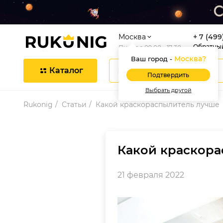
Москва
+ 7 (499
Обратны
Пн-Пт с 09:00 - 17:30
Москва
?
Ваш город -
Каталог
Подтвердить
Выбрать другой
Rukonig
Статьи
Какой краскораспылитель лучше
Какой краскора
21 февраля 2022