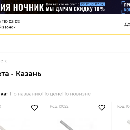
) 110 03 02
До
й звонок
лета
та - Казань
ка:
По названию
По цене
По новизне
0
Код: 10022
Код: 1