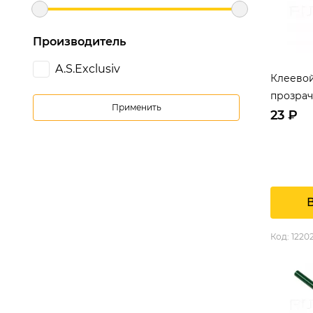
Производитель
A.S.Exclusiv
Клеево
прозрач
Применить
200 mm
23 ₽
Код: 1220