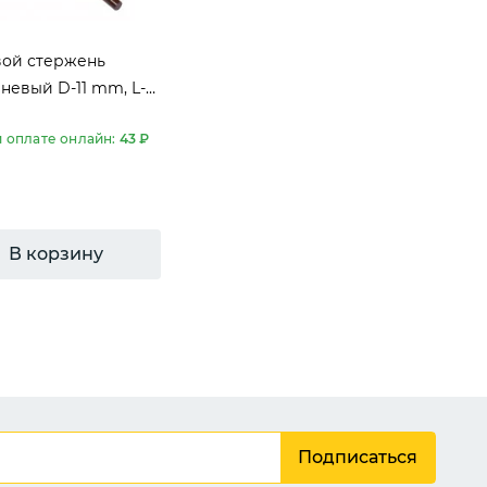
вой стержень
невый D-11 mm, L-
mm
 оплате онлайн:
43 ₽
В корзину
A.S.Exclusiv
Подписаться