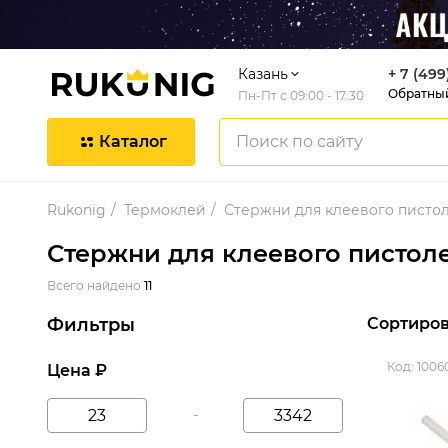
Казань
+ 7 (499
Обратны
Пн-Пт с 09:00 - 17:30
Каталог
Rukonig
Термоклей
Стержни для клеевого писто
Стержни для клеевого пистоле
Всего найдено
11
Фильтры
Сортиров
Код: 1006
Цена ₽
-