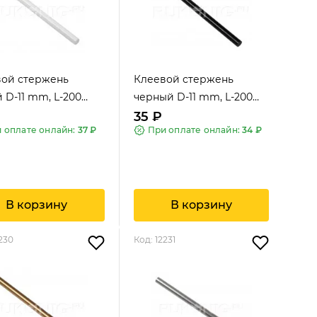
вой стержень
Клеевой стержень
 D-11 mm, L-200
черный D-11 mm, L-200
mm
35 ₽
 оплате онлайн:
37 ₽
При оплате онлайн:
34 ₽
В корзину
В корзину
2230
Код: 12231
A.S.Exclusiv
A.S.Exclusiv