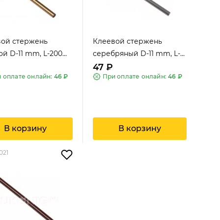
вой стержень
Клеевой стержень
ой D-11 mm, L-200
серебряный D-11 mm, L-
200 mm
47 ₽
 оплате онлайн:
46 ₽
При оплате онлайн:
46 ₽
В корзину
В корзину
021
A.S.Exclusiv
A.S.Exclusiv