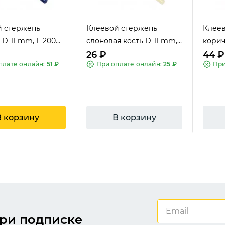
й стержень
Клеевой стержень
Клее
 D-11 mm, L-200
слоновая кость D-11 mm,
корич
L-20...
200 
26 ₽
44 ₽
плате онлайн:
51 ₽
При оплате онлайн:
25 ₽
При
В корзину
В корзину
A.S.Exclusiv
A.S.Exclusiv
ри подписке