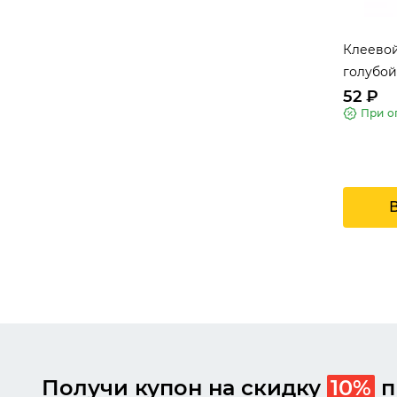
Клеево
голубой
mm
52 ₽
При о
Получи купон на скидку
10%
п