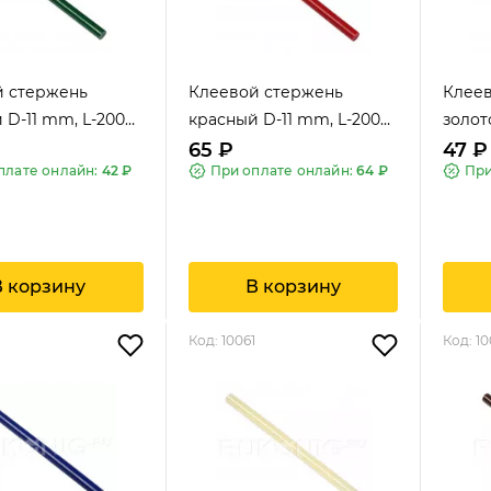
й стержень
Клеевой стержень
Клее
 D-11 mm, L-200
красный D-11 mm, L-200
золот
mm
mm
65 ₽
47 ₽
плате онлайн:
42 ₽
При оплате онлайн:
64 ₽
При
В корзину
В корзину
Код: 10061
Код: 10
A.S.Exclusiv
A.S.Exclusiv