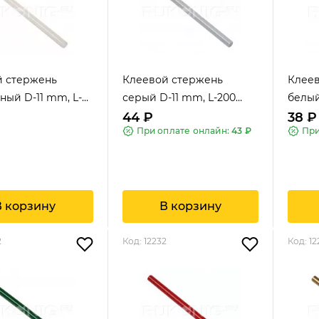
й стержень
Клеевой стержень
Клее
ный D-11 mm, L-
серый D-11 mm, L-200
белый
mm
mm
44 ₽
38 ₽
При оплате онлайн:
43 ₽
При
В корзину
В корзину
2
Код: 12232
Код: 1
A.S.Exclusiv
A.S.Exclusiv