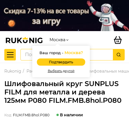
Москва
Москва
?
Ваш город -
Подтвердить
Rukonig
Расходные материалы для шлифовальных маш
Выбрать другой
Шлифовальный круг SUNPLUS
FILM для металла и дерева
125мм P080 FILM.FMB.8hol.P080
В наличии
Код:
FILM.FMB.8hol.P080