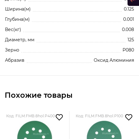
Ширина(м)
0.125
Глубина(м)
0.001
Вес(кг)
0.008
Диаметр, мм
125
Зерно
P080
Абразив
Оксид Алюминия
Нажимая кнопку, вы соглашаетесь с
Политико
конфиденциальности и обработки
персональных данных
Похожие товары
Добавить отзыв
Отзывы о Шлифовальный круг SUNPLUS FILM для метал
Код: FILM.FMB.8hol.P400
Код: FILM.FMB.8hol.P100
и дерева 125мм P080 FILM.FMB.8hol.P080
Будьте первым!