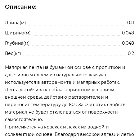
Описание:
Отзывы о Малярная лента ROXTOP 3580, коричневая,
Общая длина ленты: 40 м
48мм х 40м RoxelPro
Длина(м)
0.11
Будьте первым!
Ширина(м)
0.048
Глубина(м)
0.048
Вес(кг)
0.2
Малярная лента на бумажной основе с пропиткой и
адгезивным слоем из натурального каучука
используется в авторемонте и малярных работах.
Лента устойчива к неблагоприятным условиям
внешней среды, действию растворителей и
переносит температуру до 80°. За счет этих свойств
материал не будет отклеиваться от поверхности
самостоятельно.
Применяется на красках и лаках на водной и
сольвентной основе. Благодаря высокой адгезии легко