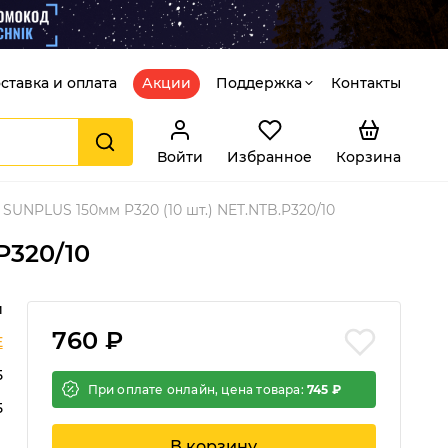
ставка и оплата
Акции
Поддержка
Контакты
Войти
Избранное
Корзина
SUNPLUS 150мм P320 (10 шт.) NET.NTB.P320/10
P320/10
й
760 ₽
E
5
При оплате онлайн, цена товара:
745 ₽
5
В корзину