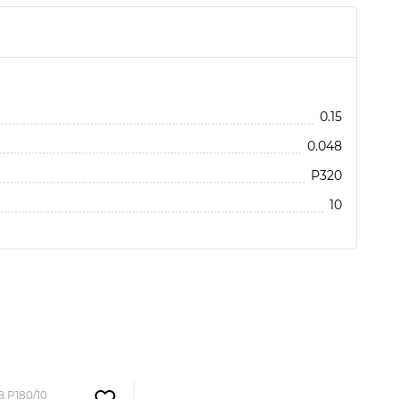
бавить отзыв
0.15
0.048
P320
10
Нажимая кнопку, вы соглашаетесь с
Политикой
конфиденциальности и обработки
персональных данных
B.P180/10