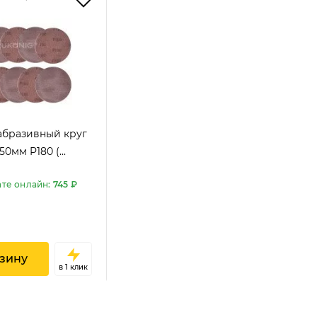
Добавить отзыв
абразивный круг
0мм P180 (...
ате онлайн:
745 ₽
зину
в 1 клик
SUNPLUS SPONGE