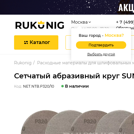
Москва
+ 7 (499
Обратны
Пн-Пт с 09:00 - 17:30
Москва
?
Ваш город -
Каталог
Подтвердить
Выбрать другой
Rukonig
Расходные материалы для шлифовальных
Сетчатый абразивный круг SUNP
В наличии
Код:
NET.NTB.P320/10