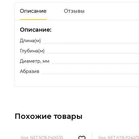
Описание
Отзывы
Описание:
Отзывы о Сетчатый абразивный круг SUNPLUS 150мм
Будьте первым!
Длина(м)
Глубина(м)
Диаметр, мм
Абразив
Похожие товары
Код: NET.NTB.P400/10
Код: NET.NTB.P240/1