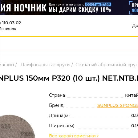
) 110 03 02
До
й звонок
 машин
Шлифовальные круги
Сетчатый абразивный круг 
LUS 150мм P320 (10 шт.) NET.NTB.
Страна
Кита
Бренд:
SUNPLUS SPONG
Длина(м)
0.1
Ширина(м)
0.1
Все характеристики