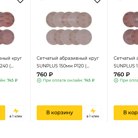
вный круг
Сетчатый абразивный круг
Сетчатый 
0 (...
SUNPLUS 150мм P120 (...
SUNPLUS 15
760 ₽
760 ₽
айн:
745 ₽
При оплате онлайн:
745 ₽
При опл
В корзину
В кор
в 1 клик
в 1 клик
US SPONGE
SUNPLUS SPONGE