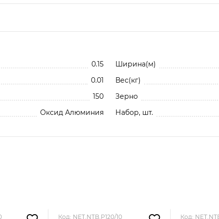
 P320 (10 шт.) NET.NTB.P320/10
До
0.15
Ширина(м)
0.01
Вес(кг)
150
Зерно
Оксид Алюминия
Набор, шт.
0
Код: NET.NTB.P120/10
Код: NET.NT