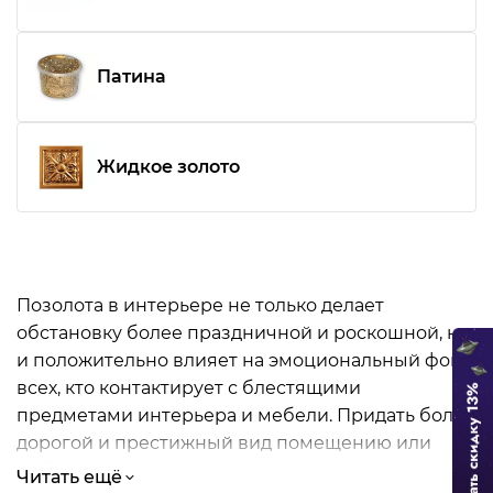
Патина
Жидкое золото
Позолота в интерьере не только делает
обстановку более праздничной и роскошной, но
и положительно влияет на эмоциональный фон
всех, кто контактирует с блестящими
предметами интерьера и мебели. Придать более
дорогой и престижный вид помещению или
мебели можно при помощи
Читать ещё