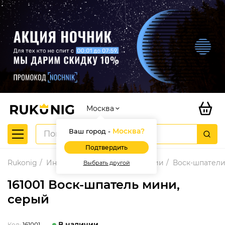
Москва
Москва
?
Ваш город -
Подтвердить
Rukonig
Инструменты для реставрации
Воск-шпател
Выбрать другой
161001 Воск-шпатель мини,
серый
В наличии
Код:
161001