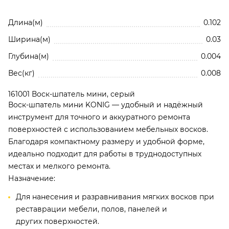
Длина(м)
0.102
Ширина(м)
0.03
Глубина(м)
0.004
Вес(кг)
0.008
161001 Воск-шпатель мини, серый
Воск-шпатель мини KONIG — удобный и надёжный
инструмент для точного и аккуратного ремонта
Нажимая кнопку, вы соглашаетесь с
Политико
поверхностей с использованием мебельных восков.
конфиденциальности и обработки
Благодаря компактному размеру и удобной форме,
персональных данных
идеально подходит для работы в труднодоступных
местах и мелкого ремонта.
Назначение:
Добавить отзыв
Для нанесения и разравнивания мягких восков при
реставрации мебели, полов, панелей и
Отзывы о 161001 Воск-шпатель мини, серый
других поверхностей.
Будьте первым!