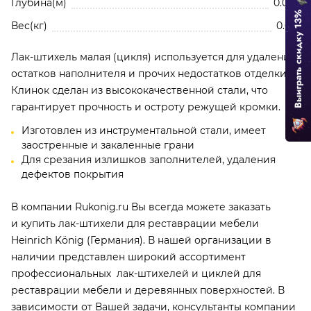
Глубина(м)
0.005
Вес(кг)
0.013
Лак-штихель малая (цикля) используется для удаления
остатков наполнителя и прочих недостатков отделки.
Клинок сделан из высококачественной стали, что
Нажимая кнопку, вы соглашаетесь с
Политико
гарантирует прочность и остроту режущей кромки.
конфиденциальности и обработки
Изготовлен из инструментальной стали, имеет
персональных данных
заостренные и закаленные грани
Для срезания излишков заполнителей, удаления
Добавить отзыв
дефектов покрытия
В компании Rukonig.ru Вы всегда можете заказать
Отзывы о 406500 Цикля малая шт.
и купить лак-штихели для реставрации мебели
Будьте первым!
Heinrich König (Германия). В нашей организации в
наличии представлен широкий ассортимент
профессиональных лак-штихелей и циклей для
реставрации мебели и деревянных поверхностей. В
зависимости от Вашей задачи, консультанты компании