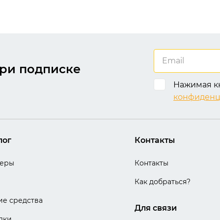
ри подписке
Нажимая кн
конфиденц
лог
Контакты
теры
Контакты
Как добраться?
е средства
Для связи
лки