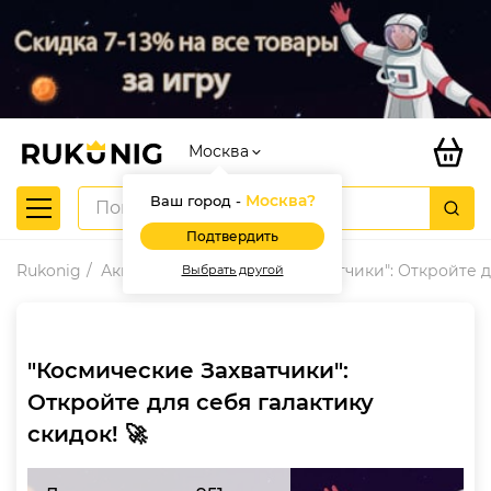
Москва
Москва
?
Ваш город -
Подтвердить
Rukonig
Акции
"Космические Захватчики": Откройте дл
Выбрать другой
"Космические Захватчики":
Откройте для себя галактику
скидок! 🚀