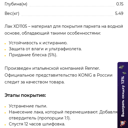
Глубина(м)
0.15
Вес(кг)
5.49
Лак XD1105 – материал для покрытия паркета на водной
основе, обладающий такими особенностями:
Устойчивость к истиранию.
Нажимая кнопку, вы соглашаетесь с
Политико
Защита от влаги и ультрафиолета.
конфиденциальности и обработки
Придание блеска (5%).
персональных данных
Произведен итальянской компанией Renner.
Добавить отзыв
Официальное представительство KONIG в России
127. Отделка паркета водными грунтом и лаком из
следит за качеством товара.
линейки Renner Solid
Отзывы о Лак для паркета в/р – блеск 5%, XD1105 (5 л (5,2
Этапы покрытия:
кг)) SOLIDNATURE
Будьте первым!
Устранение пыли.
Нанесение лака, который перемешивают. Добавляют
отвердитель (пропорции 1:1).
Спустя 12 часов шлифовка.