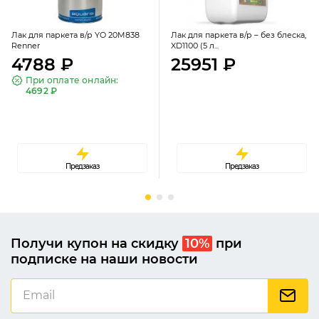
Лак для паркета в/р YO 20M838
Лак для паркета в/р – без блеска,
Renner
XD1100 (5 л...
4788 ₽
25951 ₽
При оплате онлайн:
4692 ₽
Предзаказ
Предзаказ
Получи купон на скидку
10%
при
подписке на наши новости