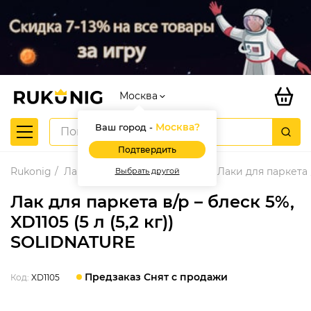
Москва
Москва
?
Ваш город -
Подтвердить
Rukonig
Лакокрасочные материалы
Лаки для паркета
Выбрать другой
Лак для паркета в/р – блеск 5%,
XD1105 (5 л (5,2 кг))
SOLIDNATURE
Предзаказ Снят с продажи
Код:
XD1105