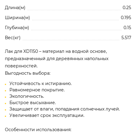
Длина(м)
0.25
Ширина(м)
0.195
Глубина(м)
0.15
Вес(кг)
5.517
Лак для XD1150 – материал на водной основе,
предназначенный для деревянных напольных
поверхностей.
Нажимая кнопку, вы соглашаетесь с
Политико
Выгодность выбора:
конфиденциальности и обработки
Устойчивость к истиранию.
персональных данных
Равномерное покрытие.
Экологичность.
Добавить отзыв
Быстрое высыхание.
Защищает от влаги, попадания солнечных лучей.
Увеличивает срок эксплуатации.
Отзывы о Лак для паркета в/р – блеск 50%, XD1150 (5 л (5,
кг)) SOLIDCRYSTAL
Особенности использования:
Будьте первым!