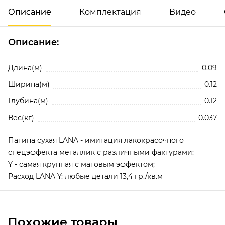
Описание
Комплектация
Видео
Описание:
Добавить отзыв
Патина сухая LANA Y, 10 гр.
Длина(м)
0.09
Ширина(м)
0.12
Глубина(м)
0.12
Вес(кг)
0.037
Патина сухая LANA - имитация лакокрасочного
спецэффекта металлик с различными фактурами:
Y - самая крупная с матовым эффектом;
Нажимая кнопку, вы соглашаетесь с
Политико
Расход LANA Y: любые детали 13,4 гр./кв.м
конфиденциальности и обработки
персональных данных
Похожие товары
Добавить отзыв