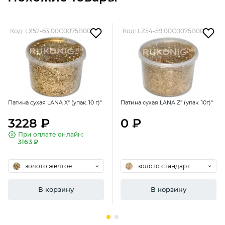
194. Дворцовая позолота из обычной пластиковой
рамы для зеркала
Отзывы о Патина сухая LANA Y" (упак. 10г)"
Код: LX52-63 00C0075B00
Код: LZ54-59 00C0075B00
Будьте первым!
Патина сухая LANA X" (упак. 10 г)"
Патина сухая LANA Z" (упак. 10г)"
3228 ₽
0 ₽
При оплате онлайн:
3163 ₽
золото желтое
золото стандарт
(толстое) 52
(толстое) 54
В корзину
В корзину
188. Золотой 3D лого из пенопласта. Всё под кисть!