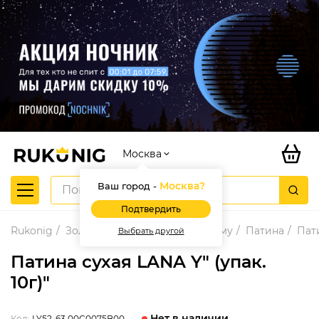
Москва
Москва
?
Ваш город -
Подтвердить
Rukonig
Золочение и материалы к нему
Патина
Пати
Выбрать другой
Патина сухая LANA Y" (упак.
10г)"
Нет в наличии
Код:
LY52-63 00C0075B00